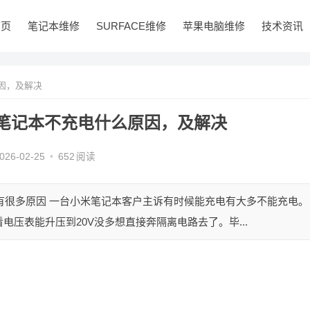
首页
笔记本维修
SURFACE维修
苹果电脑维修
技术资讯
原因，及解决
-BJ笔记本不充电什么原因，及解决
026-02-25
•
652
阅读
电，有很多原因 一台小米笔记本客户主诉有时候能充电有大多不能充电。
压表能升压到20V没多想直接奔隔离电路去了。毕...