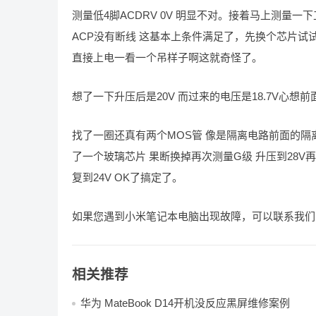
测量低4脚ACDRV 0V 明显不对。接着马上测量一下工作条件先
ACP没有断线 这基本上条件满足了，先换个芯片试试找了
直接上电一看一个吊样子啊这就奇怪了。
想了一下升压后是20V 而过来的电压是18.7V心想
找了一圈还真有两个MOS管 像是隔离电路前面的隔
了一个玻璃芯片 果断换掉再次测量G级 升压到28V再次
复到24V OK了搞定了。
如果您遇到小米笔记本电脑出现故障，可以联系我们
相关推荐
华为 MateBook D14开机没反应黑屏维修案例