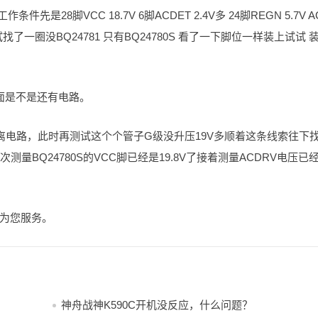
是28脚VCC 18.7V 6脚ACDET 2.4V多 24脚REGN 5.7V A
一圈没BQ24781 只有BQ24780S 看了一下脚位一样装上试试 
前面是不是还有电路。
离电路，此时再测试这个个管子G级没升压19V多顺着这条线索往下
测量BQ24780S的VCC脚已经是19.8V了接着测量ACDRV电压已
为您服务。
神舟战神K590C开机没反应，什么问题？