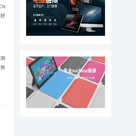
CN
装好
找到
经恢