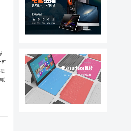
球
上可
先把
的联