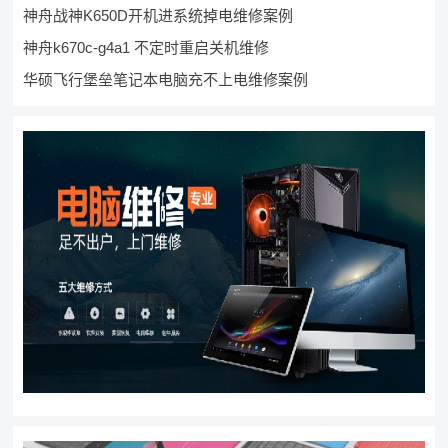
神舟战神K650D开机进系统掉电维修案例
神舟k670c-g4a1 不定时重启关机维修
华硕飞行堡垒笔记本电脑充不上电维修案例