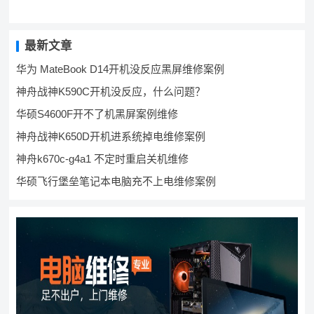
最新文章
华为 MateBook D14开机没反应黑屏维修案例
神舟战神K590C开机没反应，什么问题？
华硕S4600F开不了机黑屏案例维修
神舟战神K650D开机进系统掉电维修案例
神舟k670c-g4a1 不定时重启关机维修
华硕飞行堡垒笔记本电脑充不上电维修案例