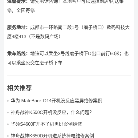
温馨提示：
请先电话咨询！本地客户可以选择到店/闪送维
修，全国寄修
服务地址：
成都市一环路南二段1号（磨子桥口）数码科技大
厦4楼413（不是数码广场）
乘车路线：
地铁可以乘坐3号线磨子桥下D出口前行60米；也
可以乘坐公交在磨子桥下车
相关推荐
华为 MateBook D14开机没反应黑屏维修案例
神舟战神K590C开机没反应，什么问题？
华硕S4600F开不了机黑屏案例维修
神舟战神K650D开机进系统掉电维修案例