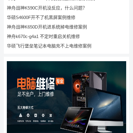
神舟战神K590C开机没反应，什么问题？
华硕S4600F开不了机黑屏案例维修
神舟战神K650D开机进系统掉电维修案例
神舟k670c-g4a1 不定时重启关机维修
华硕飞行堡垒笔记本电脑充不上电维修案例