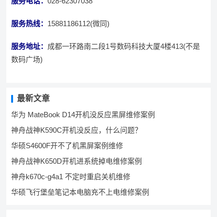
服务电话：
028-62307038
服务热线：
15881186112(微同)
服务地址：
成都一环路南二段1号数码科技大厦4楼413(不是
数码广场)
最新文章
华为 MateBook D14开机没反应黑屏维修案例
神舟战神K590C开机没反应，什么问题？
华硕S4600F开不了机黑屏案例维修
神舟战神K650D开机进系统掉电维修案例
神舟k670c-g4a1 不定时重启关机维修
华硕飞行堡垒笔记本电脑充不上电维修案例