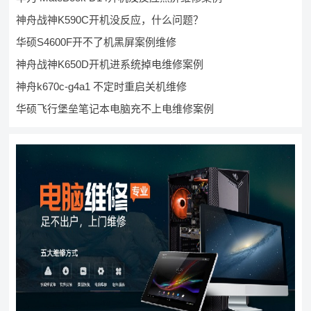
神舟战神K590C开机没反应，什么问题？
华硕S4600F开不了机黑屏案例维修
神舟战神K650D开机进系统掉电维修案例
神舟k670c-g4a1 不定时重启关机维修
华硕飞行堡垒笔记本电脑充不上电维修案例