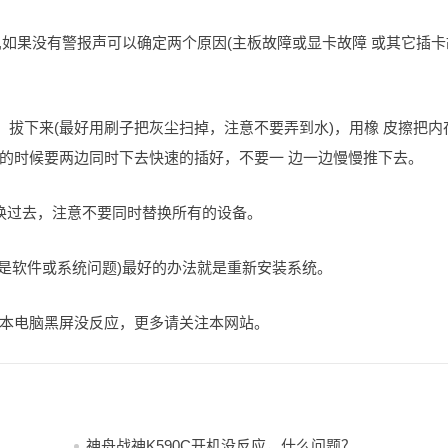
断,如果没有警报声可以确定两个原因(主板故障或显卡故障 或其它插卡
，拔下来(最好用刷子把灰尘扫掉，注意不要弄到水)，用橡 皮擦把内
的时候要两边同时下去快速的插好，不要一 边一边慢慢推下去。
换过去，注意不要同时替换所有的设备。
该是软件或系统问题)最好的办法就是重新安装系统。
本电脑黑屏没反应，更多请关注本网站。
神舟战神K590C开机没反应，什么问题？