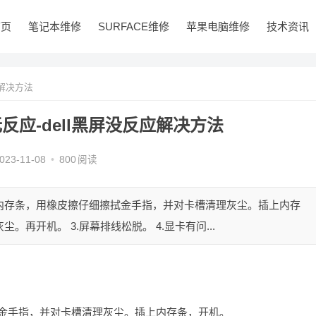
首页
笔记本维修
SURFACE维修
苹果电脑维修
技术资讯
应解决方法
反应-dell黑屏没反应解决方法
023-11-08
•
800
阅读
出内存条，用橡皮擦仔细擦拭金手指，并对卡槽清理灰尘。插上内存
。再开机。 3.屏幕排线松脱。 4.显卡有问...
拭金手指，并对卡槽清理灰尘。插上内存条，开机。