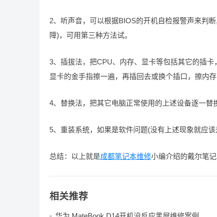
2、听声音，可以根据BIOS的开机自检报警声来判
障)，可用第三种方法试。
3、插拔法，把CPU、内存、显卡等包括其它的插卡
显卡的金手指擦一遍，再插回去或换个插口，擦内存
4、替换法，把其它电脑正常使用的上述设备逐一替
5、重装系统，如果是软件问题(没有上述现象就应
总结：以上就是
成都笔记本维修
小编介绍的戴尔笔记
相关推荐
华为 MateBook D14开机没反应黑屏维修案例