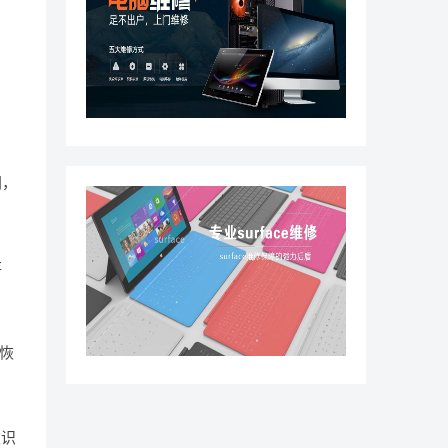
。
间，
存
置恢
被识