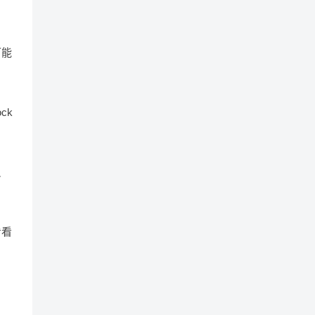
可能
ck
反
看看