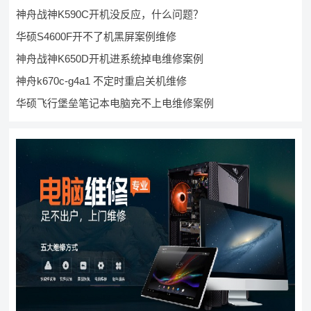
神舟战神K590C开机没反应，什么问题？
华硕S4600F开不了机黑屏案例维修
神舟战神K650D开机进系统掉电维修案例
神舟k670c-g4a1 不定时重启关机维修
华硕飞行堡垒笔记本电脑充不上电维修案例